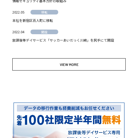
情報セキュリティ基本方針の取組み
2022.05
移転
本社を新宿区百人町に移転
2022.04
開設
放課後等デイサービス「サッカーあいだっく川崎」を尻手にて開設
VIEW MORE