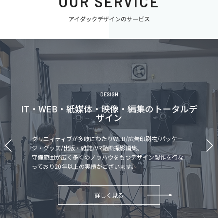
OUR SERVICE
アイダックデザインのサービス
DAY SERVICE
集のトータルデ
放課後等デイサー
印刷物/パッケー
様々な分野にわけ、子供たちが充実した
。
が
ザイン製作を行な
出来る施設を多数運営しております。
詳しく見る